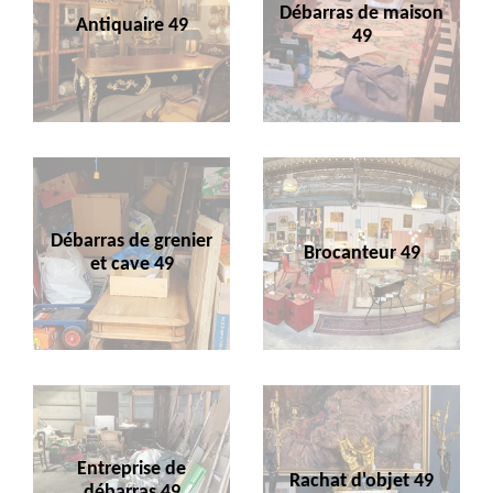
Débarras de maison
Antiquaire 49
49
Débarras de grenier
Brocanteur 49
et cave 49
Entreprise de
Rachat d'objet 49
débarras 49