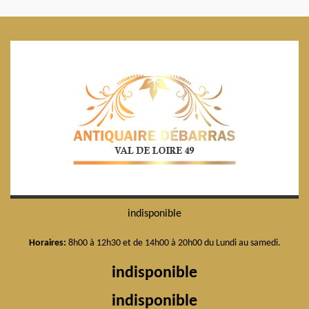
indisponible
Horaires:
8h00 à 12h30 et de 14h00 à 20h00 du Lundi au samedi.
indisponible
indisponible