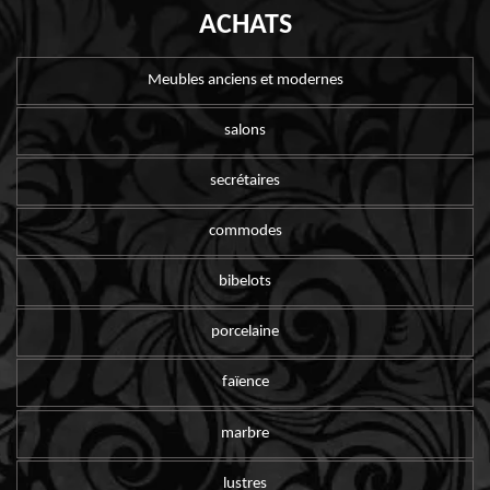
ACHATS
Meubles anciens et modernes
salons
secrétaires
commodes
bibelots
porcelaine
faïence
marbre
lustres