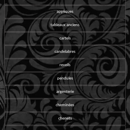
appliques
tableaux anciens
cartels
candelabres
reveils
pendules
argenterie
cheminées
chenets