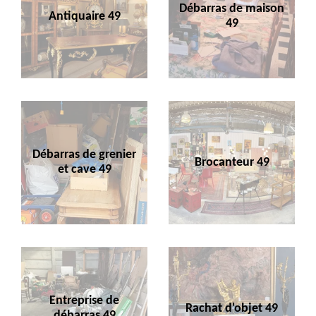
Débarras de maison
Antiquaire 49
49
Débarras de grenier
Brocanteur 49
et cave 49
Entreprise de
Rachat d'objet 49
débarras 49