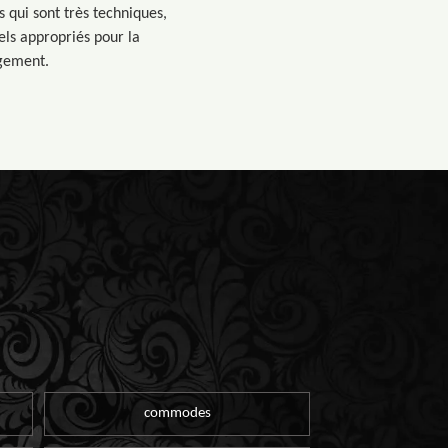
s qui sont très techniques,
iels appropriés pour la
agement.
commodes