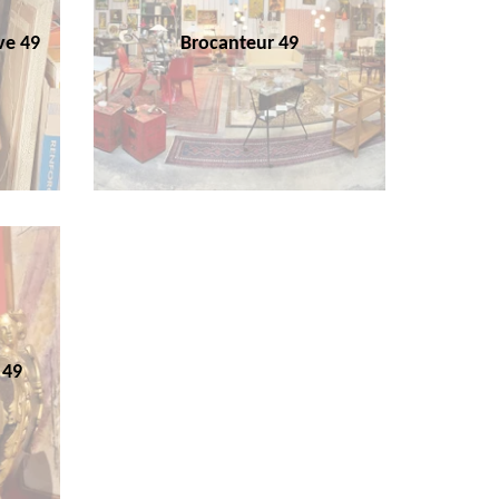
ve 49
Brocanteur 49
 49