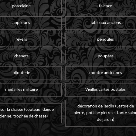
porcelaine
faïence
appliques
tableaux anciens
reveils
pendules
chenets
poupées
bijouterie
montre anciennes
médailles militaire
Vieilles cartes postales
décoration de jardin (Statue de
 sur la chasse (couteau, dague
pierre, potiche pierre et fonte salo
cienne, trophée de chasse)
de jardin)