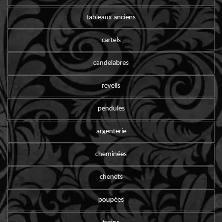
tableaux anciens
cartels
candelabres
reveils
pendules
argenterie
cheminées
chenets
poupées