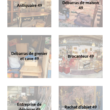
Débarras de maison
Antiquaire 49
49
Débarras de grenier
Brocanteur 49
et cave 49
Entreprise de
Rachat d'objet 49
débarras 49