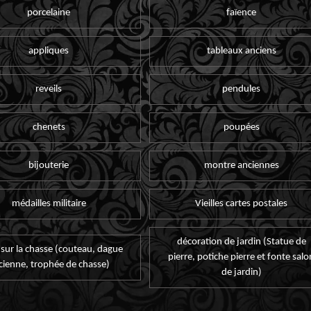
porcelaine
faïence
appliques
tableaux anciens
reveils
pendules
chenets
poupées
bijouterie
montre anciennes
médailles militaire
Vieilles cartes postales
décoration de jardin (Statue de
 sur la chasse (couteau, dague
pierre, potiche pierre et fonte salo
cienne, trophée de chasse)
de jardin)