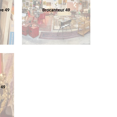
ve 49
Brocanteur 49
 49