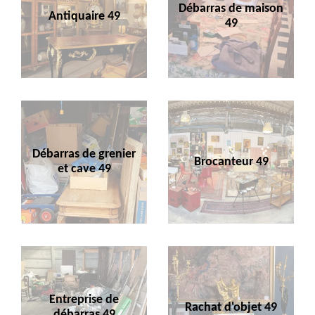
Débarras de maison
Antiquaire 49
49
Débarras de grenier
Brocanteur 49
et cave 49
Entreprise de
Rachat d'objet 49
débarras 49