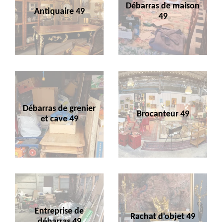
Débarras de maison
Antiquaire 49
49
Débarras de grenier
Brocanteur 49
et cave 49
Entreprise de
Rachat d'objet 49
débarras 49