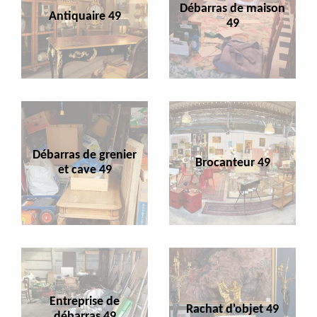
Débarras de maison
Antiquaire 49
49
Débarras de grenier
Brocanteur 49
et cave 49
Entreprise de
Rachat d'objet 49
débarras 49