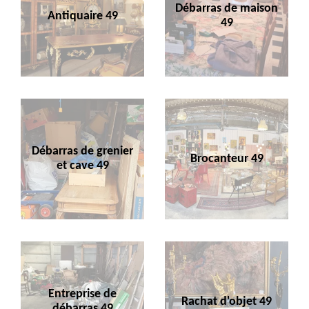
Débarras de maison
Antiquaire 49
49
Débarras de grenier
Brocanteur 49
et cave 49
Entreprise de
Rachat d'objet 49
débarras 49