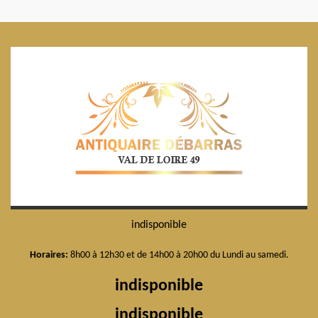
indisponible
Horaires:
8h00 à 12h30 et de 14h00 à 20h00 du Lundi au samedi.
indisponible
indisponible