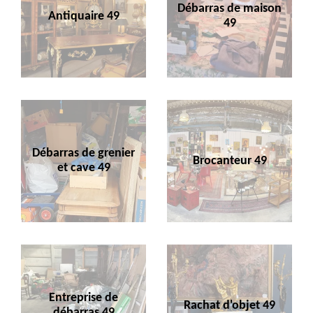
Débarras de maison
Antiquaire 49
49
Débarras de grenier
Brocanteur 49
et cave 49
Entreprise de
Rachat d'objet 49
débarras 49