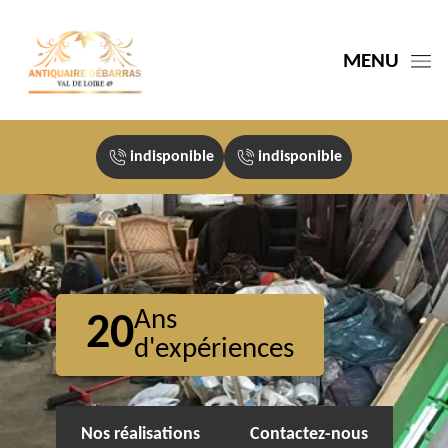
MENU
indisponible
indisponible
Ans
20
d'expériences
Nos réalisations
Contactez-nous