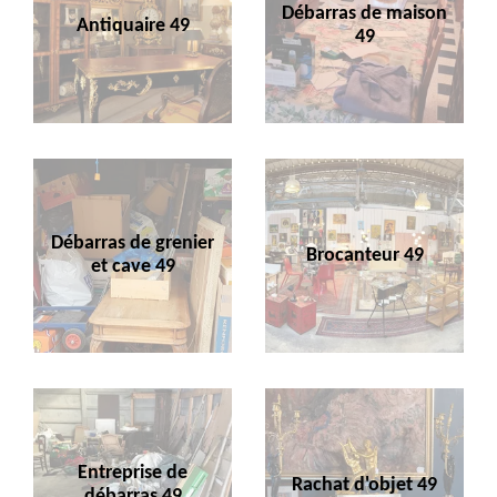
Débarras de maison
Antiquaire 49
49
Débarras de grenier
Brocanteur 49
et cave 49
Entreprise de
Rachat d'objet 49
débarras 49