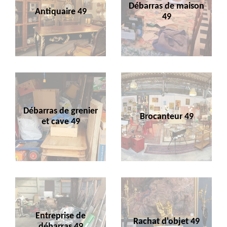
Débarras de maison
Antiquaire 49
49
Débarras de grenier
Brocanteur 49
et cave 49
Entreprise de
Rachat d'objet 49
débarras 49