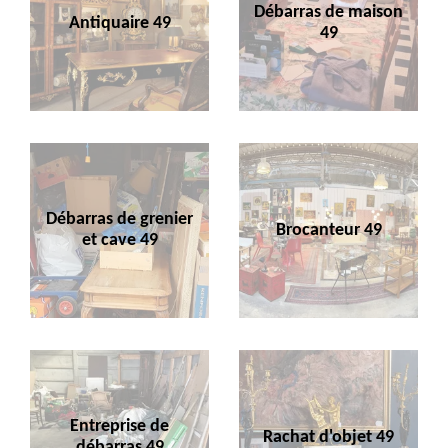
Débarras de maison
Antiquaire 49
49
Débarras de grenier
Brocanteur 49
et cave 49
Entreprise de
Rachat d'objet 49
débarras 49