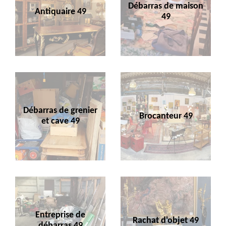
Débarras de maison
Antiquaire 49
49
Débarras de grenier
Brocanteur 49
et cave 49
Entreprise de
Rachat d'objet 49
débarras 49