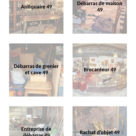
Débarras de maison
Antiquaire 49
49
Débarras de grenier
Brocanteur 49
et cave 49
Entreprise de
Rachat d'objet 49
débarras 49