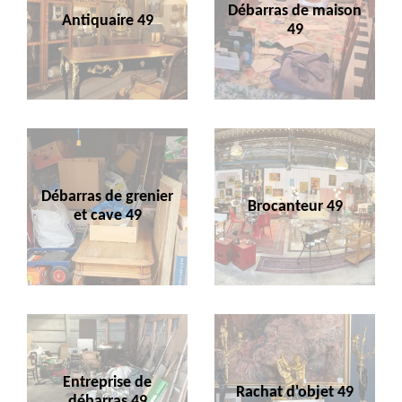
Débarras de maison
Antiquaire 49
49
Débarras de grenier
Brocanteur 49
et cave 49
Entreprise de
Rachat d'objet 49
débarras 49